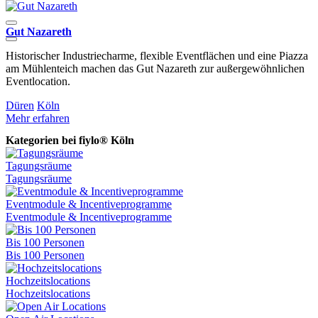
Gut Nazareth
H
Historischer Industriecharme, flexible Eventflächen und eine Piazza
D
am Mühlenteich machen das Gut Nazareth zur außergewöhnlichen
E
Eventlocation.
K
Düren
Köln
M
Mehr erfahren
Kategorien bei fiylo® Köln
Tagungsräume
Tagungsräume
Eventmodule & Incentiveprogramme
Eventmodule & Incentiveprogramme
Bis 100 Personen
Bis 100 Personen
Hochzeitslocations
Hochzeitslocations