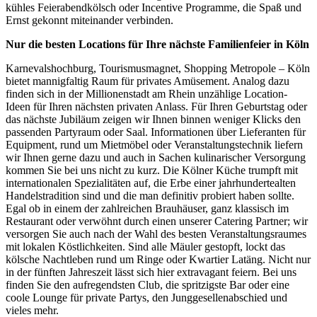
kühles Feierabendkölsch oder Incentive Programme, die Spaß und
Ernst gekonnt miteinander verbinden.
Nur die besten Locations für Ihre nächste Familienfeier in Köln
Karnevalshochburg, Tourismusmagnet, Shopping Metropole – Köln
bietet mannigfaltig Raum für privates Amüsement. Analog dazu
finden sich in der Millionenstadt am Rhein unzählige Location-
Ideen für Ihren nächsten privaten Anlass. Für Ihren Geburtstag oder
das nächste Jubiläum zeigen wir Ihnen binnen weniger Klicks den
passenden Partyraum oder Saal. Informationen über Lieferanten für
Equipment, rund um Mietmöbel oder Veranstaltungstechnik liefern
wir Ihnen gerne dazu und auch in Sachen kulinarischer Versorgung
kommen Sie bei uns nicht zu kurz. Die Kölner Küche trumpft mit
internationalen Spezialitäten auf, die Erbe einer jahrhundertealten
Handelstradition sind und die man definitiv probiert haben sollte.
Egal ob in einem der zahlreichen Brauhäuser, ganz klassisch im
Restaurant oder verwöhnt durch einen unserer Catering Partner; wir
versorgen Sie auch nach der Wahl des besten Veranstaltungsraumes
mit lokalen Köstlichkeiten. Sind alle Mäuler gestopft, lockt das
kölsche Nachtleben rund um Ringe oder Kwartier Latäng. Nicht nur
in der fünften Jahreszeit lässt sich hier extravagant feiern. Bei uns
finden Sie den aufregendsten Club, die spritzigste Bar oder eine
coole Lounge für private Partys, den Junggesellenabschied und
vieles mehr.