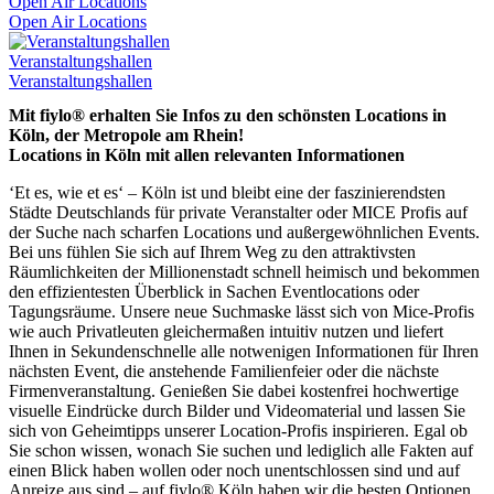
Open Air Locations
Open Air Locations
Veranstaltungshallen
Veranstaltungshallen
Mit fiylo® erhalten Sie Infos zu den schönsten Locations in
Köln, der Metropole am Rhein!
Locations in Köln mit allen relevanten Informationen
‘Et es, wie et es‘ – Köln ist und bleibt eine der faszinierendsten
Städte Deutschlands für private Veranstalter oder MICE Profis auf
der Suche nach scharfen Locations und außergewöhnlichen Events.
Bei uns fühlen Sie sich auf Ihrem Weg zu den attraktivsten
Räumlichkeiten der Millionenstadt schnell heimisch und bekommen
den effizientesten Überblick in Sachen Eventlocations oder
Tagungsräume. Unsere neue Suchmaske lässt sich von Mice-Profis
wie auch Privatleuten gleichermaßen intuitiv nutzen und liefert
Ihnen in Sekundenschnelle alle notwenigen Informationen für Ihren
nächsten Event, die anstehende Familienfeier oder die nächste
Firmenveranstaltung. Genießen Sie dabei kostenfrei hochwertige
visuelle Eindrücke durch Bilder und Videomaterial und lassen Sie
sich von Geheimtipps unserer Location-Profis inspirieren. Egal ob
Sie schon wissen, wonach Sie suchen und lediglich alle Fakten auf
einen Blick haben wollen oder noch unentschlossen sind und auf
Anreize aus sind – auf fiylo® Köln haben wir die besten Optionen