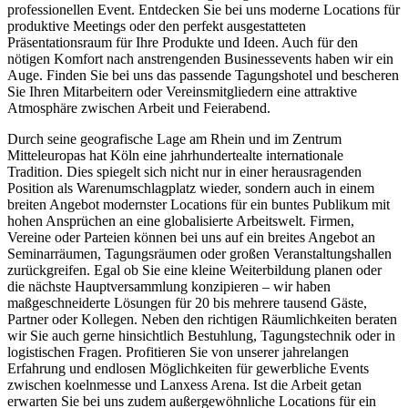
professionellen Event. Entdecken Sie bei uns moderne Locations für
produktive Meetings oder den perfekt ausgestatteten
Präsentationsraum für Ihre Produkte und Ideen. Auch für den
nötigen Komfort nach anstrengenden Businessevents haben wir ein
Auge. Finden Sie bei uns das passende Tagungshotel und bescheren
Sie Ihren Mitarbeitern oder Vereinsmitgliedern eine attraktive
Atmosphäre zwischen Arbeit und Feierabend.
Durch seine geografische Lage am Rhein und im Zentrum
Mitteleuropas hat Köln eine jahrhundertealte internationale
Tradition. Dies spiegelt sich nicht nur in einer herausragenden
Position als Warenumschlagplatz wieder, sondern auch in einem
breiten Angebot modernster Locations für ein buntes Publikum mit
hohen Ansprüchen an eine globalisierte Arbeitswelt. Firmen,
Vereine oder Parteien können bei uns auf ein breites Angebot an
Seminarräumen, Tagungsräumen oder großen Veranstaltungshallen
zurückgreifen. Egal ob Sie eine kleine Weiterbildung planen oder
die nächste Hauptversammlung konzipieren – wir haben
maßgeschneiderte Lösungen für 20 bis mehrere tausend Gäste,
Partner oder Kollegen. Neben den richtigen Räumlichkeiten beraten
wir Sie auch gerne hinsichtlich Bestuhlung, Tagungstechnik oder in
logistischen Fragen. Profitieren Sie von unserer jahrelangen
Erfahrung und endlosen Möglichkeiten für gewerbliche Events
zwischen koelnmesse und Lanxess Arena. Ist die Arbeit getan
erwarten Sie bei uns zudem außergewöhnliche Locations für ein