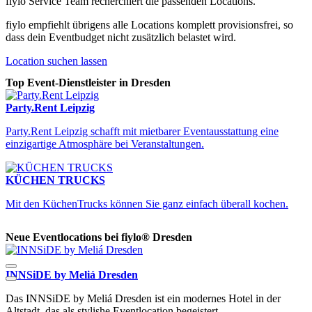
fiylo Service Team recherchiert die passenden Locations.
fiylo empfiehlt übrigens alle Locations komplett provisionsfrei, so
dass dein Eventbudget nicht zusätzlich belastet wird.
Location suchen lassen
Top Event-Dienstleister in Dresden
Party.Rent Leipzig
Party.Rent Leipzig schafft mit mietbarer Eventausstattung eine
einzigartige Atmosphäre bei Veranstaltungen.
KÜCHEN TRUCKS
Mit den KüchenTrucks können Sie ganz einfach überall kochen.
Neue Eventlocations bei fiylo® Dresden
INNSiDE by Meliá Dresden
C
Das INNSiDE by Meliá Dresden ist ein modernes Hotel in der
D
Altstadt, das als stylishe Eventlocation begeistert.
D