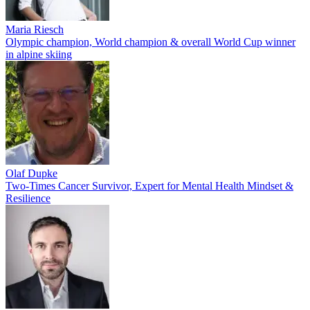
Maria Riesch
Olympic champion, World champion & overall World Cup winner
in alpine skiing
Olaf Dupke
Two-Times Cancer Survivor, Expert for Mental Health Mindset &
Resilience