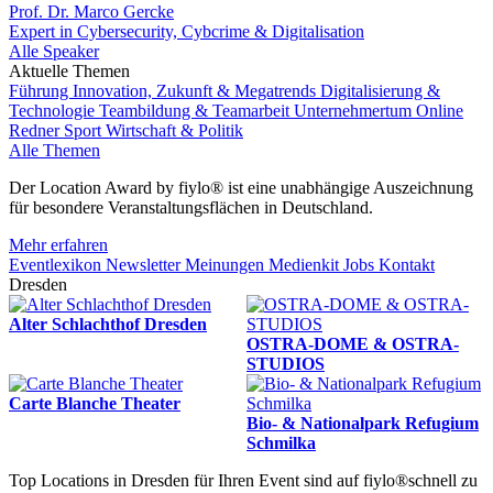
Prof. Dr. Marco Gercke
Expert in Cybersecurity, Cybcrime & Digitalisation
Alle Speaker
Aktuelle Themen
Führung
Innovation, Zukunft & Megatrends
Digitalisierung &
Technologie
Teambildung & Teamarbeit
Unternehmertum
Online
Redner
Sport
Wirtschaft & Politik
Alle Themen
Der Location Award by fiylo® ist eine unabhängige Auszeichnung
für besondere Veranstaltungsflächen in Deutschland.
Mehr erfahren
Eventlexikon
Newsletter
Meinungen
Medienkit
Jobs
Kontakt
Dresden
Alter Schlachthof Dresden
OSTRA-DOME & OSTRA-
STUDIOS
Carte Blanche Theater
Bio- & Nationalpark Refugium
Schmilka
Top Locations in Dresden für Ihren Event sind auf fiylo®schnell zu