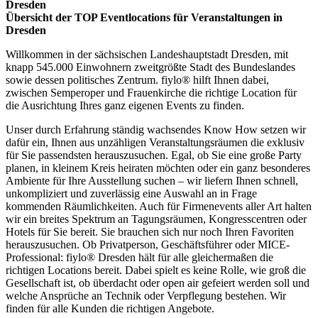
Dresden
Übersicht der TOP Eventlocations für Veranstaltungen in
Dresden
Willkommen in der sächsischen Landeshauptstadt Dresden, mit
knapp 545.000 Einwohnern zweitgrößte Stadt des Bundeslandes
sowie dessen politisches Zentrum. fiylo® hilft Ihnen dabei,
zwischen Semperoper und Frauenkirche die richtige Location für
die Ausrichtung Ihres ganz eigenen Events zu finden.
Unser durch Erfahrung ständig wachsendes Know How setzen wir
dafür ein, Ihnen aus unzähligen Veranstaltungsräumen die exklusiv
für Sie passendsten herauszusuchen. Egal, ob Sie eine große Party
planen, in kleinem Kreis heiraten möchten oder ein ganz besonderes
Ambiente für Ihre Ausstellung suchen – wir liefern Ihnen schnell,
unkompliziert und zuverlässig eine Auswahl an in Frage
kommenden Räumlichkeiten. Auch für Firmenevents aller Art halten
wir ein breites Spektrum an Tagungsräumen, Kongresscentren oder
Hotels für Sie bereit. Sie brauchen sich nur noch Ihren Favoriten
herauszusuchen. Ob Privatperson, Geschäftsführer oder MICE-
Professional: fiylo® Dresden hält für alle gleichermaßen die
richtigen Locations bereit. Dabei spielt es keine Rolle, wie groß die
Gesellschaft ist, ob überdacht oder open air gefeiert werden soll und
welche Ansprüche an Technik oder Verpflegung bestehen. Wir
finden für alle Kunden die richtigen Angebote.