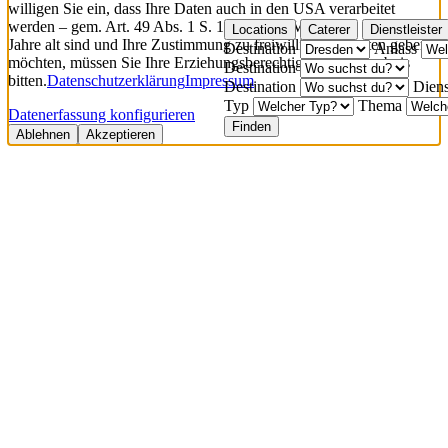
willigen Sie ein, dass Ihre Daten auch in den USA verarbeitet
werden – gem. Art. 49 Abs. 1 S. 1 lit. a DSGVO.
Wenn Sie unter 16
Locations
Caterer
Dienstleister
Jahre alt sind und Ihre Zustimmung zu freiwilligen Diensten geben
Destination
Anlass
möchten, müssen Sie Ihre Erziehungsberechtigten um Erlaubnis
Destination
bitten.
Datenschutzerklärung
Impressum
Destination
Diens
Typ
Thema
Datenerfassung konfigurieren
Finden
Ablehnen
Akzeptieren