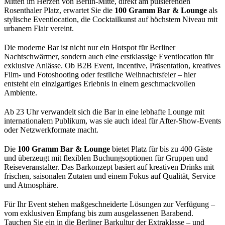
Mitten im Herzen von Berlin-Mitte, direkt am pulsierenden
Rosenthaler Platz, erwartet Sie die
100 Gramm Bar & Lounge
als
stylische Eventlocation, die Cocktailkunst auf höchstem Niveau mit
urbanem Flair vereint.
Die moderne Bar ist nicht nur ein Hotspot für Berliner
Nachtschwärmer, sondern auch eine erstklassige Eventlocation für
exklusive Anlässe. Ob B2B Event, Incentive, Präsentation, kreatives
Film- und Fotoshooting oder festliche Weihnachtsfeier – hier
entsteht ein einzigartiges Erlebnis in einem geschmackvollen
Ambiente.
Ab 23 Uhr verwandelt sich die Bar in eine lebhafte Lounge mit
internationalem Publikum, was sie auch ideal für After-Show-Events
oder Netzwerkformate macht.
Die
100 Gramm Bar & Lounge
bietet Platz für bis zu 400 Gäste
und überzeugt mit flexiblen Buchungsoptionen für Gruppen und
Reiseveranstalter. Das Barkonzept basiert auf kreativen Drinks mit
frischen, saisonalen Zutaten und einem Fokus auf Qualität, Service
und Atmosphäre.
Für Ihr Event stehen maßgeschneiderte Lösungen zur Verfügung –
vom exklusiven Empfang bis zum ausgelassenen Barabend.
Tauchen Sie ein in die Berliner Barkultur der Extraklasse – und