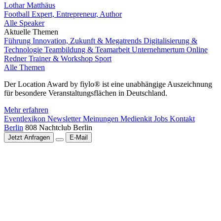
Lothar Matthäus
Football Expert, Entrepreneur, Author
Alle Speaker
Aktuelle Themen
Führung
Innovation, Zukunft & Megatrends
Digitalisierung &
Technologie
Teambildung & Teamarbeit
Unternehmertum
Online
Redner
Trainer & Workshop
Sport
Alle Themen
Der Location Award by fiylo® ist eine unabhängige Auszeichnung
für besondere Veranstaltungsflächen in Deutschland.
Mehr erfahren
Eventlexikon
Newsletter
Meinungen
Medienkit
Jobs
Kontakt
Berlin
808 Nachtclub Berlin
Jetzt Anfragen
E-Mail