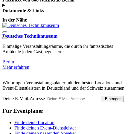
Dokumente & Links
In der Nähe
Deutsches Technikmuseum
S
Einmalige Veranstaltungsräume, die durch ihr fantastisches
D
Ambiente jeden Gast begeistern.
N
Berlin
B
Mehr erfahren
M
Wir bringen Veranstaltungsplaner mit den besten Locations und
Event-Dienstleistern in Deutschland und der Schweiz zusammen.
Deine E-Mail-Adresse
Eintragen
Für Eventplaner
Finde deine Location
Finde deinen Event-Dienstleister
Finde deinen passenden Speaker