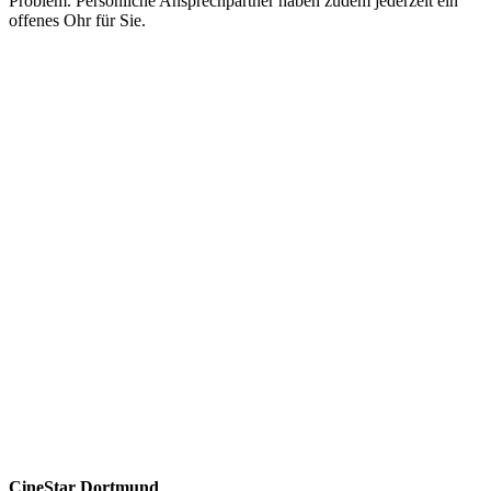
Problem. Persönliche Ansprechpartner haben zudem jederzeit ein
offenes Ohr für Sie.
CineStar Dortmund