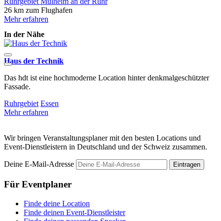
Ruhrgebiet
Mülheim an der Ruhr
26 km zum Flughafen
Mehr erfahren
In der Nähe
Haus der Technik
L
Das hdt ist eine hochmoderne Location hinter denkmalgeschützter
D
Fassade.
S
Ruhrgebiet
Essen
R
Mehr erfahren
M
Wir bringen Veranstaltungsplaner mit den besten Locations und
Event-Dienstleistern in Deutschland und der Schweiz zusammen.
Deine E-Mail-Adresse
Eintragen
Für Eventplaner
Finde deine Location
Finde deinen Event-Dienstleister