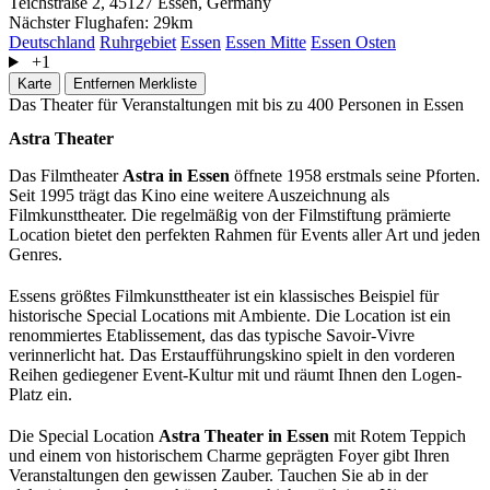
Teichstraße 2, 45127 Essen, Germany
Nächster Flughafen:
29km
Deutschland
Ruhrgebiet
Essen
Essen Mitte
Essen Osten
+1
Karte
Entfernen
Merkliste
Das Theater für Veranstaltungen mit bis zu 400 Personen in Essen
Astra Theater
Das Filmtheater
Astra in Essen
öffnete 1958 erstmals seine Pforten.
Seit 1995 trägt das Kino eine weitere Auszeichnung als
Filmkunsttheater. Die regelmäßig von der Filmstiftung prämierte
Location bietet den perfekten Rahmen für Events aller Art und jeden
Genres.
Essens größtes Filmkunsttheater ist ein klassisches Beispiel für
historische Special Locations mit Ambiente. Die Location ist ein
renommiertes Etablissement, das das typische Savoir-Vivre
verinnerlicht hat. Das Erstaufführungskino spielt in den vorderen
Reihen gediegener Event-Kultur mit und räumt Ihnen den Logen-
Platz ein.
Die Special Location
Astra Theater in Essen
mit Rotem Teppich
und einem von historischem Charme geprägten Foyer gibt Ihren
Veranstaltungen den gewissen Zauber. Tauchen Sie ab in der