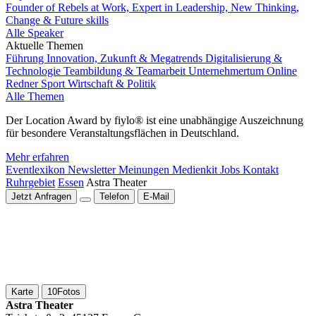
Founder of Rebels at Work, Expert in Leadership, New Thinking,
Change & Future skills
Alle Speaker
Aktuelle Themen
Führung
Innovation, Zukunft & Megatrends
Digitalisierung &
Technologie
Teambildung & Teamarbeit
Unternehmertum
Online
Redner
Sport
Wirtschaft & Politik
Alle Themen
Der Location Award by fiylo® ist eine unabhängige Auszeichnung
für besondere Veranstaltungsflächen in Deutschland.
Mehr erfahren
Eventlexikon
Newsletter
Meinungen
Medienkit
Jobs
Kontakt
Ruhrgebiet
Essen
Astra Theater
Jetzt Anfragen
Telefon
E-Mail
Karte
10
Fotos
Astra Theater