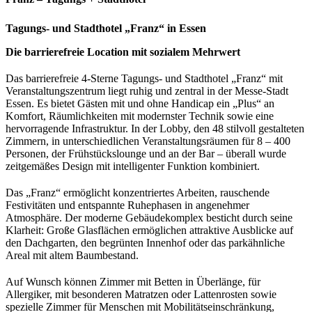
Tagungs- und Stadthotel „Franz“ in Essen
Die barrierefreie Location mit sozialem Mehrwert
Das barrierefreie 4-Sterne Tagungs- und Stadthotel „Franz“ mit
Veranstaltungszentrum liegt ruhig und zentral in der Messe-Stadt
Essen. Es bietet Gästen mit und ohne Handicap ein „Plus“ an
Komfort, Räumlichkeiten mit modernster Technik sowie eine
hervorragende Infrastruktur. In der Lobby, den 48 stilvoll gestalteten
Zimmern, in unterschiedlichen Veranstaltungsräumen für 8 – 400
Personen, der Frühstückslounge und an der Bar – überall wurde
zeitgemäßes Design mit intelligenter Funktion kombiniert.
Das „Franz“ ermöglicht konzentriertes Arbeiten, rauschende
Festivitäten und entspannte Ruhephasen in angenehmer
Atmosphäre. Der moderne Gebäudekomplex besticht durch seine
Klarheit: Große Glasflächen ermöglichen attraktive Ausblicke auf
den Dachgarten, den begrünten Innenhof oder das parkähnliche
Areal mit altem Baumbestand.
Auf Wunsch können Zimmer mit Betten in Überlänge, für
Allergiker, mit besonderen Matratzen oder Lattenrosten sowie
spezielle Zimmer für Menschen mit Mobilitätseinschränkung,