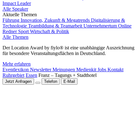
Impact Leader
Alle Speaker
Aktuelle Themen
Führung
Innovation, Zukunft & Megatrends
Digitalisierung &
Technologie
Teambildung & Teamarbeit
Unternehmertum
Online
Redner
Sport
Wirtschaft & Politik
Alle Themen
Der Location Award by fiylo® ist eine unabhängige Auszeichnung
für besondere Veranstaltungsflächen in Deutschland.
Mehr erfahren
Eventlexikon
Newsletter
Meinungen
Medienkit
Jobs
Kontakt
Ruhrgebiet
Essen
Franz – Tagungs + Stadthotel
Jetzt Anfragen
Telefon
E-Mail