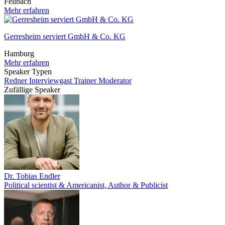
Fellbach
Mehr erfahren
Gerresheim serviert GmbH & Co. KG
Hamburg
Mehr erfahren
Speaker Typen
Redner
Interviewgast
Trainer
Moderator
Zufällige Speaker
Dr. Tobias Endler
Political scientist & Americanist, Author & Publicist