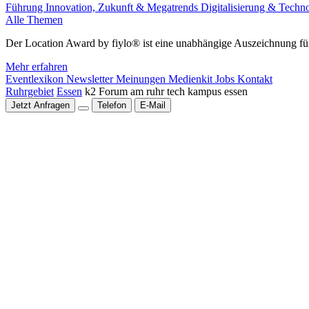
Führung
Innovation, Zukunft & Megatrends
Digitalisierung & Techn
Alle Themen
Der Location Award by fiylo® ist eine unabhängige Auszeichnung für
Mehr erfahren
Eventlexikon
Newsletter
Meinungen
Medienkit
Jobs
Kontakt
Ruhrgebiet
Essen
k2 Forum am ruhr tech kampus essen
Jetzt Anfragen
Telefon
E-Mail