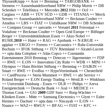
ThyssenKrupp ++ Acer ++ Brenntag ++ TARGOBANK ++
Siemens ++ Aussenhandelsverband NRW ++ Philip Morris ++ DB
Schenker ++ Telefónica ++ Mercedes
2012
Hilti ++ Océ ++
Carglass ++ ABB ++ TÜV SÜD ++ GDB ++ TITANIA ++ Merck
Serono ++ Aussenhandelsverband NRW ++ Beckman Coulter ++
Atradius ++ LBS ++ FIAT ++ Unfallkasse NRW ++ DB Schenker
++ Compass Group ++ sanvartis ++ Versatel
2011
Ferrostaal ++
Vodafone ++ Beckman Coulter ++ Open Grid Europe ++ Bilfinger
Berger ++ Universitätsklinikum Essen ++ Akzo Nobel ++
RUHR.
2010
++ Haier ++ RAG ++ Apobank ++ N-ERGIE ++
agiplan ++ ERGO ++ Ferrero ++ Carcoustics ++ Ruhr-Universität
Bochum ++ IFOK Stiftung ++ TÜV Rheinland ++ Alcatel-Lucent
++ opta data Coloplast ++ Atlas Copco ++ Constantin
Entertainment 2010 Brenntag ++ Detecon ++ Jägermeister ++ FDP
++ RWE ++ E.ON ++ Innovation City Ruhr ++ WDR ++ MINI ++
Olympus ++ Hans Böckler Stiftung ++ Brenntag ++ DAIKIN ++
Smart ++ RWE ++ EvoBus ++ HypoVereinsbank ++ Chesterfield
++ CardProcess ++ Steria Mummert ++ RWE ++ ahr Service ++
Roland Berger ++ E.ON Energy Trading ++ WestLB ++ Winkhaus
++ Universität Duisburg – Essen ++ DLR ++ Philips ++ Areva
Energietechnik ++ Deutsche Bank ++ Aral ++ MEDICE ++
Thomas Cook ++ GS1
2009
GDF Suez ++ Burg-Wächter ++
Kliniken Essen – Mitte ++ Samsung Electronics ++ Glynt ++ Euler
Hermes ++ Dachser ++ opta data ++ Niscayah ++ E.ON ++
Nuance ++ WAZ++ RWGV ++ BP AG ++ FIAT ++ KFC ++