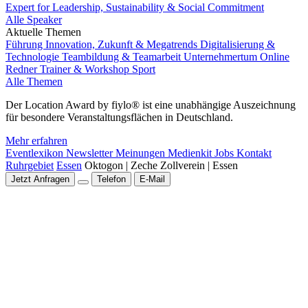
Expert for Leadership, Sustainability & Social Commitment
Alle Speaker
Aktuelle Themen
Führung
Innovation, Zukunft & Megatrends
Digitalisierung &
Technologie
Teambildung & Teamarbeit
Unternehmertum
Online
Redner
Trainer & Workshop
Sport
Alle Themen
Der Location Award by fiylo® ist eine unabhängige Auszeichnung
für besondere Veranstaltungsflächen in Deutschland.
Mehr erfahren
Eventlexikon
Newsletter
Meinungen
Medienkit
Jobs
Kontakt
Ruhrgebiet
Essen
Oktogon | Zeche Zollverein | Essen
Jetzt Anfragen
Telefon
E-Mail