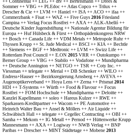
++ Continental ++ LEG ++ dtv ++ Bertelsmann ++ Drees &
Sommer ++ VBG ++ PLEdoc ++ Atlas Copco ++ Trilux ++
Drescher & Cie ++ LVM ++ Haniel ++ ISA ++ ACO ++ ifaa ++
Commerzbank + Fisat ++ WAZ ++ Five Guys
2016
Friesland
Campina ++ Verlag Focus Rostfrei ++ AXA ++ ALK-Abelló ++
Deutsche Kinder Jugendstiftung ++ Nationale Agentur Bildung für
Europa ++ Huf Hülsbeck & Fürst ++ Orthopädenkongress NRW
++ Bosch ++ Canada Life ++ VDM Metals ++ Metropole Ruhr ++
Thyssen Krupp ++ St. Jude Medical ++ BSCI ++ KIA ++ Bechtle
++ Siemens ++ BGF ++ Medtronic ++ LVM ++ Swizz Life ++
Rotterdam Post Council ++ E.ON
2015
VRR ++ Outokumpo ++
Berner Group ++ VBG ++ Stabilo ++ Vodafone ++ Mundipharma
++ Deutsche Annington ++ NETGO ++ TSR ++ Coty Inc. ++
Viessman ++ telegate ++ Merial ++ DB Schenker ++ WILO ++
Endress+Hauser ++ Bezirksregierung Arnsberg ++ AVEVA ++
Augenoptikerverband ++ Hoya Lens ++ Zerna ++ Prismat
2014
HDI ++ T-Systems ++ Würth ++ Food & Flavour ++ Focus
Rostfrei ++ FOM Hochschule ++ Mundipharma ++ Deloitte ++
Kanzlei Kapellmann ++ soleo + Hareus Kulzer ++ RWE ++
Sparkassen-Kreditpartner ++ Wacom ++ PE Automotive ++
Heinrich Walter Bau ++ Ansel & Möllers ++ Air Liquide ++
Schwäbisch Hall ++ telegate ++ Cegellec Contracting ++ OBI ++
Samha ++ Mekom ++ IG Metall ++ Pernod ++ Hüttenwerke Krupp
Mannesmann ++ AXA ++ Logiway ++ NWB Verlag ++ BNP
Paribas ++ Drescher ++ MINT Städtetage ++ Mobene
2013