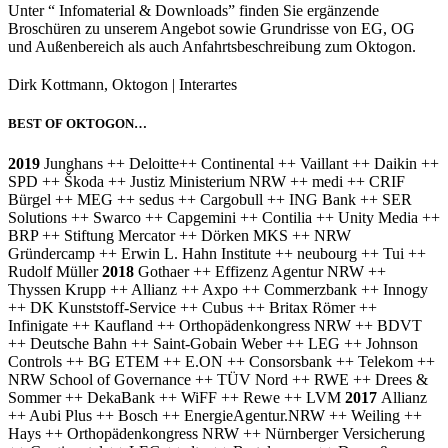
Unter “ Infomaterial & Downloads” finden Sie ergänzende
Broschüren zu unserem Angebot sowie Grundrisse von EG, OG
und Außenbereich als auch Anfahrtsbeschreibung zum Oktogon.
Dirk Kottmann, Oktogon | Interartes
BEST OF OKTOGON…
2019
Junghans ++ Deloitte++ Continental ++ Vaillant ++ Daikin ++
SPD ++ Škoda ++ Justiz Ministerium NRW ++ medi ++ CRIF
Bürgel ++ MEG ++ sedus ++ Cargobull ++ ING Bank ++ SER
Solutions ++ Swarco ++ Capgemini ++ Contilia ++ Unity Media ++
BRP ++ Stiftung Mercator ++ Dörken MKS ++ NRW
Gründercamp ++ Erwin L. Hahn Institute ++ neubourg ++ Tui ++
Rudolf Müller
2018
Gothaer ++ Effizenz Agentur NRW ++
Thyssen Krupp ++ Allianz ++ Axpo ++ Commerzbank ++ Innogy
++ DK Kunststoff-Service ++ Cubus ++ Britax Römer ++
Infinigate ++ Kaufland ++ Orthopädenkongress NRW ++ BDVT
++ Deutsche Bahn ++ Saint-Gobain Weber ++ LEG ++ Johnson
Controls ++ BG ETEM ++ E.ON ++ Consorsbank ++ Telekom ++
NRW School of Governance ++ TÜV Nord ++ RWE ++ Drees &
Sommer ++ DekaBank ++ WiFF ++ Rewe ++ LVM
2017
Allianz
++ Aubi Plus ++ Bosch ++ EnergieAgentur.NRW ++ Weiling ++
Hays ++ Orthopädenkongress NRW ++ Nürnberger Versicherung