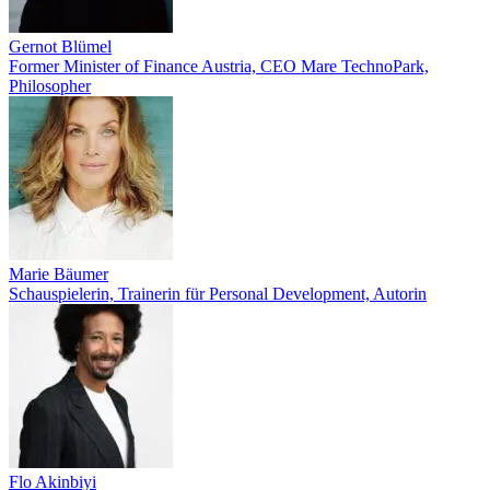
Gernot Blümel
Former Minister of Finance Austria, CEO Mare TechnoPark,
Philosopher
Marie Bäumer
Schauspielerin, Trainerin für Personal Development, Autorin
Flo Akinbiyi