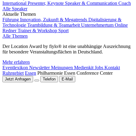
International Presenter, Keynote Speaker & Communication Coach
Alle Speaker
Aktuelle Themen
Führung
Innovation, Zukunft & Megatrends
Digitalisierung &
Technologie
Teambildung & Teamarbeit
Unternehmertum
Online
Redner
Trainer & Workshop
Sport
Alle Themen
Der Location Award by fiylo® ist eine unabhängige Auszeichnung
für besondere Veranstaltungsflächen in Deutschland.
Mehr erfahren
Eventlexikon
Newsletter
Meinungen
Medienkit
Jobs
Kontakt
Ruhrgebiet
Essen
Philharmonie Essen Conference Center
Jetzt Anfragen
Telefon
E-Mail