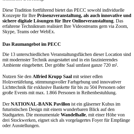
Diese Tradition fortführend bietet das PECC sowohl individuelle
Konzepte für Ihre
Präsenzveranstaltung, als auch innovative und
sichere digitale Lösungen für Ihre Onlineveranstaltung
. Das
erfahrene Technikteam realisiert Ihre Videostreams gern via Zoom,
Skype, Teams oder WebEx.
Das Raumangebot im PECC
Die 13 unterschiedlichen Veranstaltungsflächen dieser Location sind
mit modernster Technik ausgestattet und in ein faszinierendes
Ambiente eingebettet. Der größte Saal umfasst ganze 720 m².
Nutzen Sie den
Alfried Krupp Saal
mit seiner edlen
Holzvertäfelung, stimmungsvoller Farbgebung und innovativer
Lichttechnik für exklusive Bankette für bis zu 504 Personen oder
große Events mit max. 1.866 Personen in Reihenbestuhlung.
Der
NATIONAL-BANK Pavillon
ist ein gläserner Kubus im
futuristischen Design mit einem wunderbaren Blick auf den
Stadtgarten. Die monumentale
Wandelhalle
, mit einer Höhe von
drei Stockwerken, eignet sich als vorgelagertes Foyer für Empfänge
oder Ausstellungen.