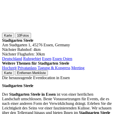
Karte
10
Fotos
Stadtgarten Steele
Am Stadtgarten 1, 45276 Essen, Germany
Nächster Bahnhof:
4km
Nächster Flughafen:
30km
Deutschland
Ruhrgebiet
Essen
Essen Osten
Weitere Themen für Stadtgarten Steele
Hochzeit
Privatanlass
Tagung & Kongress
Meeting
Karte
Entfernen
Merkliste
Die herausragende Eventlocation in Essen
Stadtgarten Steele
Der
Stadtgarten Steele in Essen
ist von einer herrlichen
Landschaft umschlossen. Beste Voraussetzungen für Events, die es
nach einer anderen Form der Verwirklichung drängt. Erleben Sie die
Leichtigkeit des Seins vor einer faszinierenden Kulisse. Wir schauen
über den Tellerrand hinaus und bieten Ihnen im
Stadtgarten Steele