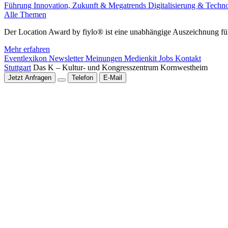
Führung
Innovation, Zukunft & Megatrends
Digitalisierung & Techn
Alle Themen
Der Location Award by fiylo® ist eine unabhängige Auszeichnung für
Mehr erfahren
Eventlexikon
Newsletter
Meinungen
Medienkit
Jobs
Kontakt
Stuttgart
Das K – Kultur- und Kongresszentrum Kornwestheim
Jetzt Anfragen
Telefon
E-Mail