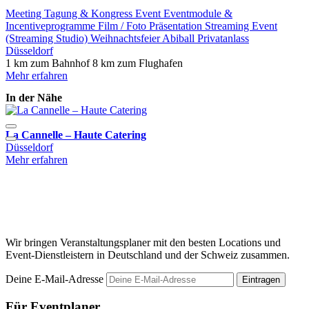
Meeting
Tagung & Kongress
Event
Eventmodule &
Incentiveprogramme
Film / Foto
Präsentation
Streaming Event
(Streaming Studio)
Weihnachtsfeier
Abiball
Privatanlass
Düsseldorf
1 km zum Bahnhof
8 km zum Flughafen
Mehr erfahren
In der Nähe
La Cannelle – Haute Catering
L
Düsseldorf
M
Mehr erfahren
H
K
M
Wir bringen Veranstaltungsplaner mit den besten Locations und
Event-Dienstleistern in Deutschland und der Schweiz zusammen.
Deine E-Mail-Adresse
Eintragen
Für Eventplaner