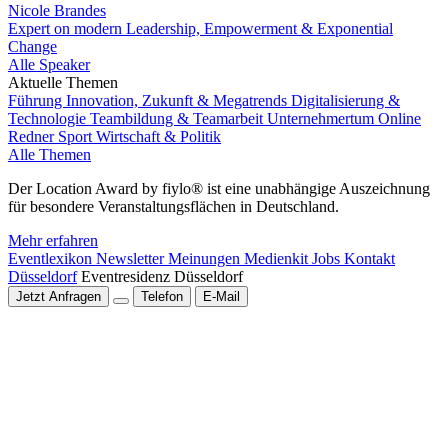
Nicole Brandes
Expert on modern Leadership, Empowerment & Exponential
Change
Alle Speaker
Aktuelle Themen
Führung
Innovation, Zukunft & Megatrends
Digitalisierung &
Technologie
Teambildung & Teamarbeit
Unternehmertum
Online
Redner
Sport
Wirtschaft & Politik
Alle Themen
Der Location Award by fiylo® ist eine unabhängige Auszeichnung
für besondere Veranstaltungsflächen in Deutschland.
Mehr erfahren
Eventlexikon
Newsletter
Meinungen
Medienkit
Jobs
Kontakt
Düsseldorf
Eventresidenz Düsseldorf
Jetzt Anfragen
Telefon
E-Mail