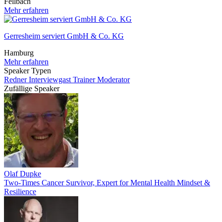
Fellbach
Mehr erfahren
Gerresheim serviert GmbH & Co. KG
Hamburg
Mehr erfahren
Speaker Typen
Redner
Interviewgast
Trainer
Moderator
Zufällige Speaker
Olaf Dupke
Two-Times Cancer Survivor, Expert for Mental Health Mindset &
Resilience