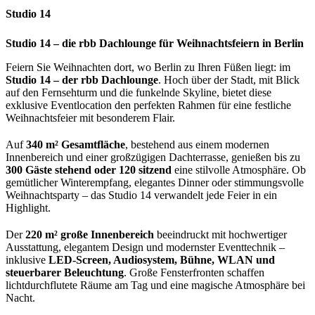
Studio 14
Studio 14 – die rbb Dachlounge für Weihnachtsfeiern in Berlin
Feiern Sie Weihnachten dort, wo Berlin zu Ihren Füßen liegt: im
Studio 14 – der rbb Dachlounge
. Hoch über der Stadt, mit Blick
auf den Fernsehturm und die funkelnde Skyline, bietet diese
exklusive Eventlocation den perfekten Rahmen für eine festliche
Weihnachtsfeier mit besonderem Flair.
Auf
340 m² Gesamtfläche
, bestehend aus einem modernen
Innenbereich und einer großzügigen Dachterrasse, genießen bis zu
300 Gäste stehend oder 120 sitzend
eine stilvolle Atmosphäre. Ob
gemütlicher Winterempfang, elegantes Dinner oder stimmungsvolle
Weihnachtsparty – das Studio 14 verwandelt jede Feier in ein
Highlight.
Der
220 m² große Innenbereich
beeindruckt mit hochwertiger
Ausstattung, elegantem Design und modernster Eventtechnik –
inklusive
LED-Screen, Audiosystem, Bühne, WLAN und
steuerbarer Beleuchtung
. Große Fensterfronten schaffen
lichtdurchflutete Räume am Tag und eine magische Atmosphäre bei
Nacht.