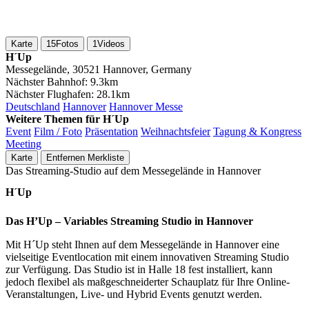
Karte
15
Fotos
1
Videos
H´Up
Messegelände, 30521 Hannover, Germany
Nächster Bahnhof:
9.3km
Nächster Flughafen:
28.1km
Deutschland
Hannover
Hannover Messe
Weitere Themen für H´Up
Event
Film / Foto
Präsentation
Weihnachtsfeier
Tagung & Kongress
Meeting
Karte
Entfernen
Merkliste
Das Streaming-Studio auf dem Messegelände in Hannover
H´Up
Das H’Up – Variables Streaming Studio in Hannover
Mit H´Up steht Ihnen auf dem Messegelände in Hannover eine
vielseitige Eventlocation mit einem innovativen Streaming Studio
zur Verfügung. Das Studio ist in Halle 18 fest installiert, kann
jedoch flexibel als maßgeschneiderter Schauplatz für Ihre Online-
Veranstaltungen, Live- und Hybrid Events genutzt werden.