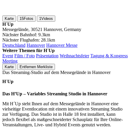
Karte
15
Fotos
1
Videos
H´Up
Messegelände, 30521 Hannover, Germany
Nächster Bahnhof:
9.3km
Nächster Flughafen:
28.1km
Deutschland
Hannover
Hannover Messe
Weitere Themen für H´Up
Event
Film / Foto
Präsentation
Weihnachtsfeier
Tagung & Kongress
Meeting
Karte
Entfernen
Merkliste
Das Streaming-Studio auf dem Messegelände in Hannover
H´Up
Das H’Up – Variables Streaming Studio in Hannover
Mit H´Up steht Ihnen auf dem Messegelände in Hannover eine
vielseitige Eventlocation mit einem innovativen Streaming Studio
zur Verfügung. Das Studio ist in Halle 18 fest installiert, kann
jedoch flexibel als maßgeschneiderter Schauplatz für Ihre Online-
Veranstaltungen, Live- und Hybrid Events genutzt werden.