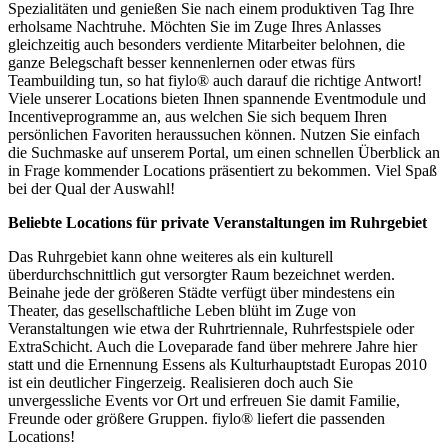
Spezialitäten und genießen Sie nach einem produktiven Tag Ihre
erholsame Nachtruhe. Möchten Sie im Zuge Ihres Anlasses
gleichzeitig auch besonders verdiente Mitarbeiter belohnen, die
ganze Belegschaft besser kennenlernen oder etwas fürs
Teambuilding tun, so hat fiylo® auch darauf die richtige Antwort!
Viele unserer Locations bieten Ihnen spannende Eventmodule und
Incentiveprogramme an, aus welchen Sie sich bequem Ihren
persönlichen Favoriten heraussuchen können. Nutzen Sie einfach
die Suchmaske auf unserem Portal, um einen schnellen Überblick an
in Frage kommender Locations präsentiert zu bekommen. Viel Spaß
bei der Qual der Auswahl!
Beliebte Locations für private Veranstaltungen im Ruhrgebiet
Das Ruhrgebiet kann ohne weiteres als ein kulturell
überdurchschnittlich gut versorgter Raum bezeichnet werden.
Beinahe jede der größeren Städte verfügt über mindestens ein
Theater, das gesellschaftliche Leben blüht im Zuge von
Veranstaltungen wie etwa der Ruhrtriennale, Ruhrfestspiele oder
ExtraSchicht. Auch die Loveparade fand über mehrere Jahre hier
statt und die Ernennung Essens als Kulturhauptstadt Europas 2010
ist ein deutlicher Fingerzeig. Realisieren doch auch Sie
unvergessliche Events vor Ort und erfreuen Sie damit Familie,
Freunde oder größere Gruppen. fiylo® liefert die passenden
Locations!