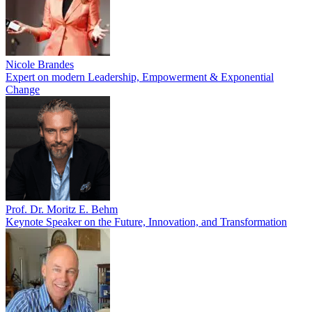
Nicole Brandes
Expert on modern Leadership, Empowerment & Exponential
Change
Prof. Dr. Moritz E. Behm
Keynote Speaker on the Future, Innovation, and Transformation