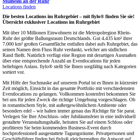
Mülheim an der Ruhr
Locations finden
Die besten Locations im Ruhrgebiet – mit fiylo® finden Sie sie!
Übersicht exklusiver Locations im Ruhrgebiet
Mit über 10 Millionen Einwohnern ist die Metropolregion Rhein-
Ruhr der größte Ballungsraum Deutschlands. Gut 4.435 km² ihrer
7.000 km² großen Gesamtfläche entfallen dabei aufs Ruhrgebiet, das
seinen Namen dem Fluss Ruhr verdankt, welcher am südlichen
Rand fließt. Natürlich verfügt eine Region mit derartigen Ausmaßen
über eine entsprechende Anzahl an Eventlocations für jeden
beliebigen Anlass. fiylo® stellt Sie Ihnen sorgfältig nach Kategorien
sortiert vor.
Mit Hilfe der Suchmaske auf unserem Portal ist es Ihnen in kürzester
Zeit möglich, Einsicht in das gesamte Portfolio mit verschiedensten
Eventlocations zu gelangen. Vollkommen kostenfrei bekommen Sie
bei uns für jeden Zweck die richtige Umgebung vorgeschlagen. Ob
in romantischem Style, mit außergewöhnlichem Ambiente oder
besonders edel – wir halten immer genau das Richtige für Sie parat.
Verlegen Sie Ihre Abschluss- oder Jubiläumsfeier in eine individuell
gestaltete Veranstaltungshalle, heiraten Sie auf einem Schloss oder
profitieren Sie beim kommenden Business-Event durch
hochprofessionell ausgestattete Tagungsräume. Privatpersonen und
Geschäftsführer finden bei fiylo® gleichermaßen die Antwort auf