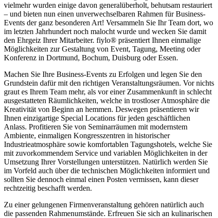
vielmehr wurden einige davon generalüberholt, behutsam restauriert
– und bieten nun einen unverwechselbaren Rahmen für Business-
Events der ganz besonderen Art! Versammeln Sie Ihr Team dort, wo
im letzten Jahrhundert noch malocht wurde und wecken Sie damit
den Ehrgeiz Ihrer Mitarbeiter. fiylo® präsentiert Ihnen einmalige
Möglichkeiten zur Gestaltung von Event, Tagung, Meeting oder
Konferenz in Dortmund, Bochum, Duisburg oder Essen.
Machen Sie Ihre Business-Events zu Erfolgen und legen Sie den
Grundstein dafür mit den richtigen Veranstaltungsräumen. Vor nichts
graut es Ihrem Team mehr, als vor einer Zusammenkunft in schlecht
ausgestatteten Räumlichkeiten, welche in trostloser Atmosphäre die
Kreativität von Beginn an hemmen. Deswegen präsentieren wir
Ihnen einzigartige Special Locations für jeden geschäftlichen
Anlass. Profitieren Sie von Seminarräumen mit modernstem
Ambiente, einmaligen Kongresszentren in historischer
Industrieatmosphäre sowie komfortablen Tagungshotels, welche Sie
mit zuvorkommendem Service und variablen Möglichkeiten in der
Umsetzung Ihrer Vorstellungen unterstützen. Natürlich werden Sie
im Vorfeld auch über die technischen Möglichkeiten informiert und
sollten Sie dennoch einmal einen Posten vermissen, kann dieser
rechtzeitig beschafft werden.
Zu einer gelungenen Firmenveranstaltung gehören natürlich auch
die passenden Rahmenumstände. Erfreuen Sie sich an kulinarischen