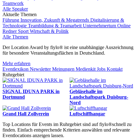
Teamwork
Alle Speaker
Aktuelle Themen
Führung
Innovation, Zukunft & Megatrends
Digitalisierung &
Technologie
Teambildung & Teamarbeit
Unternehmertum
Online
Redner
Sport
Wirtschaft & Politik
Alle Themen
Der Location Award by fiylo® ist eine unabhängige Auszeichnung
für besondere Veranstaltungsflächen in Deutschland.
Mehr erfahren
Eventlexikon
Newsletter
Meinungen
Medienkit
Jobs
Kontakt
Ruhrgebiet
SIGNAL IDUNA PARK in
Gebläsehalle im
Dortmund
Landschaftspark Duisburg-
Nord
Grand Hall Zollverein
Luftschiffhangar
Top Locations für Events im Ruhrgebiet sind auf fiylo®schnell zu
finden. Einfach entsprechende Kriterien auswählen und relevante
Eventlocations anzeigen lassen.