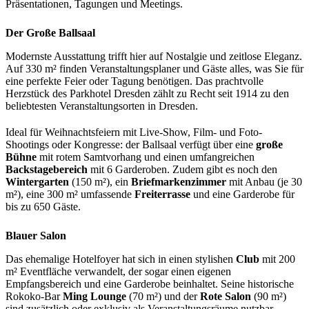
Präsentationen, Tagungen und Meetings.
Der Große Ballsaal
Modernste Ausstattung trifft hier auf Nostalgie und zeitlose Eleganz.
Auf 330 m² finden Veranstaltungsplaner und Gäste alles, was Sie für
eine perfekte Feier oder Tagung benötigen. Das prachtvolle
Herzstück des Parkhotel Dresden zählt zu Recht seit 1914 zu den
beliebtesten Veranstaltungsorten in Dresden.
Ideal für Weihnachtsfeiern mit Live-Show, Film- und Foto-
Shootings oder Kongresse: der Ballsaal verfügt über eine
große
Bühne
mit rotem Samtvorhang und einen umfangreichen
Backstagebereich
mit 6 Garderoben. Zudem gibt es noch den
Wintergarten
(150 m²), ein
Briefmarkenzimmer
mit Anbau (je 30
m²), eine 300 m² umfassende
Freiterrasse
und eine Garderobe für
bis zu 650 Gäste.
Blauer Salon
Das ehemalige Hotelfoyer hat sich in einen stylishen
Club
mit 200
m² Eventfläche verwandelt, der sogar einen eigenen
Empfangsbereich und eine Garderobe beinhaltet. Seine historische
Rokoko-Bar
Ming Lounge
(70 m²) und der
Rote Salon
(90 m²)
sind zusätzlich oder exklusiv als Veranstaltungsräume nutzbar.