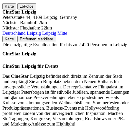
Karte
16
Fotos
CineStar Leipzig
Petersstraße 44, 4109 Leipzig, Germany
Nächster Bahnhof:
2km
Nächster Flughafen:
22km
Deutschland
Leipzig
Leipzig Mitte
Karte
Entfernen
Merkliste
Die einzigartige Eventlocation für bis zu 2.420 Personen in Leipzig
CineStar Leipzig
CineStar Leipzig für Events
Das
CineStar Leipzig
befindet sich direkt im Zentrum der Stadt
und empfängt Sie am Burgplatz neben dem Neuen Rathaus für
unvergessliche Veranstaltungen. Der repräsentative Filmpalast im
Leipziger Petersbogen ist für stilvolle Jubiläen, spannende Lesungen
und glamouröse Preisverleihungen ebenso prädestiniert wie als
Kulisse von stimmungsvollen Weihnachtsfeiern, Sommerfesten oder
Produktpräsentationen. Business-Events mit Hollywoodfeeling
profitieren zudem von der unvergleichlichen Inspiration. Machen
Sie Tagungen, Kongresse, Versammlungen, Roadshows oder PR-
und Marketing-Anlässe zum Highlight!