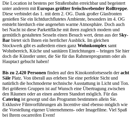
Die Location ist bestens per Straßenbahn erreichbar und begeistert
unter anderem mit
Europas größter freischwebender Rolltreppe
.
Diese verbindet das 1. mit dem 2. OG. Dank großer Glasfronten
genießen Sie ein lichtdurchflutetes Ambiente, besonders im 4. OG
entsteht hierdurch eine angenehm warme Atmosphäre. Doch auch
bei Nacht ist diese Parkettfläche mit ihren zugleich modern und
gemütlich gestalteten Sesseln einen Besuch wert, denn aus der
Sky-
Bar
bietet sich Ihnen ein herrlicher Ausblick. Im gleichen
Stockwerk gibt es außerdem einen ganz
Wohnkomplex
samt
Wohnbereich, Küche und sanitären Einrichtungen – bringen Sie hier
doch die Künstler unter, die Sie für das Rahmenprogramm oder als
Hauptact gebucht haben!
Bis zu 2.420 Personen
finden auf den Kinokomfortsesseln der
acht
Säle
Platz. Von überall aus erleben Sie eine perfekte Sicht und
natürlich die hochmoderne technische Ausstattung in Licht und Ton.
Bei größeren Gruppen ist auf Wunsch eine Übertragung zwischen
den Räumen oder an einen anderen Standort möglich. Für das
Catering
ist gesorgt und das Programm bestimmen allein Sie.
Exklusive Filmvorführungen als Incentive sind ebenso möglich wie
die Vorstellung eigener Unternehmens- oder Imagefilme. Viel Spaß
bei Ihrem oscarreifen Event!