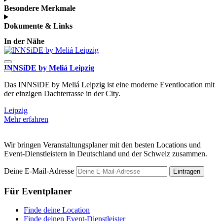
Besondere Merkmale
Dokumente & Links
In der Nähe
INNSiDE by Meliá Leipzig
Z
Das INNSiDE by Meliá Leipzig ist eine moderne Eventlocation mit
D
der einzigen Dachterrasse in der City.
a
Leipzig
L
Mehr erfahren
M
Wir bringen Veranstaltungsplaner mit den besten Locations und
Event-Dienstleistern in Deutschland und der Schweiz zusammen.
Deine E-Mail-Adresse
Eintragen
Für Eventplaner
Finde deine Location
Finde deinen Event-Dienstleister