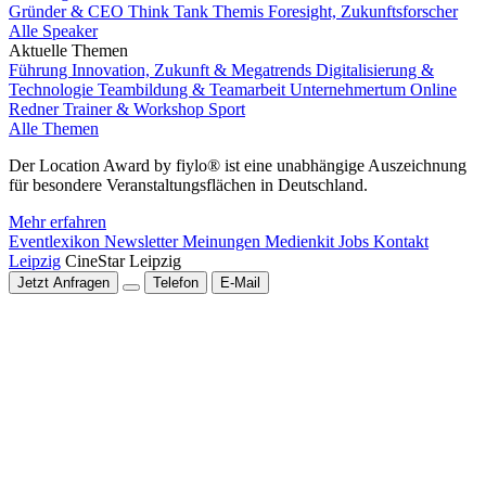
Gründer & CEO Think Tank Themis Foresight, Zukunftsforscher
Alle Speaker
Aktuelle Themen
Führung
Innovation, Zukunft & Megatrends
Digitalisierung &
Technologie
Teambildung & Teamarbeit
Unternehmertum
Online
Redner
Trainer & Workshop
Sport
Alle Themen
Der Location Award by fiylo® ist eine unabhängige Auszeichnung
für besondere Veranstaltungsflächen in Deutschland.
Mehr erfahren
Eventlexikon
Newsletter
Meinungen
Medienkit
Jobs
Kontakt
Leipzig
CineStar Leipzig
Jetzt Anfragen
Telefon
E-Mail