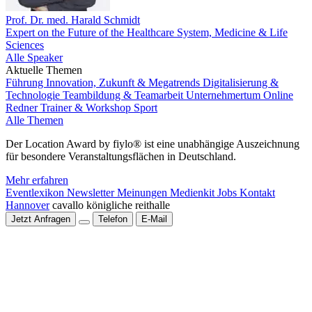
Prof. Dr. med. Harald Schmidt
Expert on the Future of the Healthcare System, Medicine & Life
Sciences
Alle Speaker
Aktuelle Themen
Führung
Innovation, Zukunft & Megatrends
Digitalisierung &
Technologie
Teambildung & Teamarbeit
Unternehmertum
Online
Redner
Trainer & Workshop
Sport
Alle Themen
Der Location Award by fiylo® ist eine unabhängige Auszeichnung
für besondere Veranstaltungsflächen in Deutschland.
Mehr erfahren
Eventlexikon
Newsletter
Meinungen
Medienkit
Jobs
Kontakt
Hannover
cavallo königliche reithalle
Jetzt Anfragen
Telefon
E-Mail