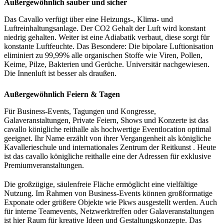
Außergewöhnlich sauber und sicher
Das Cavallo verfügt über eine Heizungs-, Klima- und
Luftreinhaltungsanlage. Der CO2 Gehalt der Luft wird konstant
niedrig gehalten. Weiter ist eine Adiabatik verbaut, diese sorgt für
konstante Luftfeuchte. Das Besondere: Die bipolare Luftionisation
eliminiert zu 99,99% alle organischen Stoffe wie Viren, Pollen,
Keime, Pilze, Bakterien und Gerüche. Universitär nachgewiesen.
Die Innenluft ist besser als draußen.
Außergewöhnlich Feiern & Tagen
Für Business-Events, Tagungen und Kongresse,
Galaveranstaltungen, Private Feiern, Shows und Konzerte ist das
cavallo königliche reithalle als hochwertige Eventlocation optimal
geeignet. Ihr Name erzählt von ihrer Vergangenheit als königliche
Kavallerieschule und internationales Zentrum der Reitkunst . Heute
ist das cavallo königliche reithalle eine der Adressen für exklusive
Premiumveranstaltungen.
Die großzügige, säulenfreie Fläche ermöglicht eine vielfältige
Nutzung. Im Rahmen von Business-Events können großformatige
Exponate oder größere Objekte wie Pkws ausgestellt werden. Auch
für interne Teamevents, Netzwerktreffen oder Galaveranstaltungen
ist hier Raum für kreative Ideen und Gestaltungskonzepte. Das