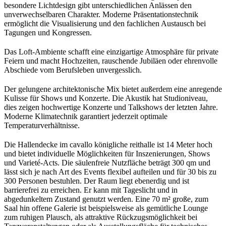
besondere Lichtdesign gibt unterschiedlichen Anlässen den
unverwechselbaren Charakter. Moderne Präsentationstechnik
ermöglicht die Visualisierung und den fachlichen Austausch bei
Tagungen und Kongressen.
Das Loft-Ambiente schafft eine einzigartige Atmosphäre für private
Feiern und macht Hochzeiten, rauschende Jubiläen oder ehrenvolle
Abschiede vom Berufsleben unvergesslich.
Der gelungene architektonische Mix bietet außerdem eine anregende
Kulisse für Shows und Konzerte. Die Akustik hat Studioniveau,
dies zeigen hochwertige Konzerte und Talkshows der letzten Jahre.
Moderne Klimatechnik garantiert jederzeit optimale
Temperaturverhältnisse.
Die Hallendecke im cavallo königliche reithalle ist 14 Meter hoch
und bietet individuelle Möglichkeiten für Inszenierungen, Shows
und Varieté-Acts. Die säulenfreie Nutzfläche beträgt 300 qm und
lässt sich je nach Art des Events flexibel aufteilen und für 30 bis zu
300 Personen bestuhlen. Der Raum liegt ebenerdig und ist
barrierefrei zu erreichen. Er kann mit Tageslicht und in
abgedunkeltem Zustand genutzt werden. Eine 70 m² große, zum
Saal hin offene Galerie ist beispielsweise als gemütliche Lounge
zum ruhigen Plausch, als attraktive Rückzugsmöglichkeit bei