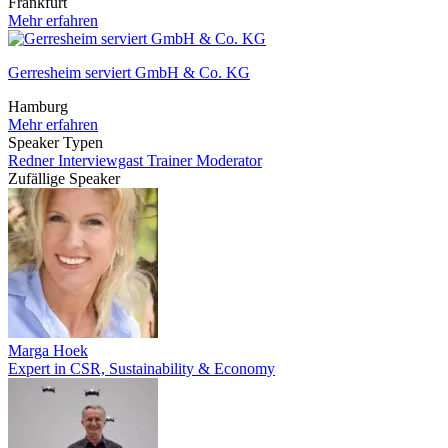
Frankfurt
Mehr erfahren
Gerresheim serviert GmbH & Co. KG
Hamburg
Mehr erfahren
Speaker Typen
Redner
Interviewgast
Trainer
Moderator
Zufällige Speaker
Marga Hoek
Expert in CSR, Sustainability & Economy