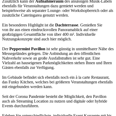
Zusätzlich kann der
Aufnahmeraum
des ansässigen Musik-Labels
ebenfalls für Veranstaltungen dazu gemietet werden und
beispielsweise als separater Lounge- oder Workshopbereich oder als
zusätzliche Cateringarea genutzt werden.
Ein besonderes Highlight ist die
Dachterrasse
. Genießen Sie
von ihr aus einen eindrucksvollen Panoramablick auf einer
großzügigen Gesamtfläche von über 400 m². Individuelle
Nutzungskonzepte sind auch hier möglich.
Der
Peppermint Pavillon
ist sehr günstig in unmittelbarer Nähe des
Messegeländes gelegen. Die Anbindung an den öffentlichen
Nahverkehr sowie an große Ausfallstraßen ist sehr gut. Eine
Vielzahl an hauseigenen Parkmöglichkeiten stehen Ihnen und Ihren
Gästen ebenfalls zur Verfügung.
Im Gebäude befindet sich ebenfalls noch ein à la carte Restaurant,
das Funky Kitchen, welches bei größeren Veranstaltungen ebenfalls
mit eingebunden werden kann.
Seit der Corona Pandemie besteht die Möglichkeit, den Pavillon
auch als Streaming Location zu nutzen und digitale oder hybride
Events durchzuführen.
Erleben Sie unterschiedlichste, individuelle Event Konzepte mit bis