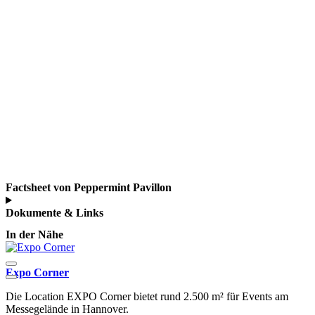
Factsheet von Peppermint Pavillon
Dokumente & Links
In der Nähe
Expo Corner
P
H
Die Location EXPO Corner bietet rund 2.500 m² für Events am
M
Messegelände in Hannover.