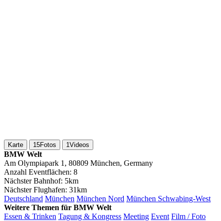
Karte
15
Fotos
1
Videos
BMW Welt
Am Olympiapark 1, 80809 München, Germany
Anzahl Eventflächen:
8
Nächster Bahnhof:
5km
Nächster Flughafen:
31km
Deutschland
München
München Nord
München Schwabing-West
Weitere Themen für BMW Welt
Essen & Trinken
Tagung & Kongress
Meeting
Event
Film / Foto