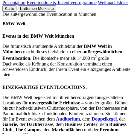
Präsentation
Eventmodule & Incentiveprogramme
Weihnachtsfeier
Karte
Entfernen
Merkliste
Die außergewöhnliche Eventlocation in München
BMW Welt
Events in der BMW Welt München
Die futuristisch anmutende Architektur der
BMW Welt in
München
macht dieses Gebäude zu einer
außergewöhnlichen
2
Eventlocation
. Die ikonische mehr als 14.000 m
große
Dachwolke als Krönung der Konstruktion vermittelt einen
schwerelosen Eindruck, der Ihrem Event ein einzigartiges Ambiente
bietet.
EINZIGARTIGE EVENTLOCATIONS.
Die BMW Welt begeistert mit ihren hervorragend ausgestatteten
Locations für
unvergessliche Erlebnisse
– von der großen Bühne
bis zur hochexklusiven Clubatmosphäre, von der Dachterrasse mit
Panoramablick bis zu funktionalen Konferenzräumen. Sie können
für Ihr Event zwischen dem
Auditorium
, dem
Doppelkegel
, der
Galerie
, der
Dachterrasse
, dem
Business Center
, dem
Business
Club
,
The Campus
, den
Markenflächen
und der
Premium