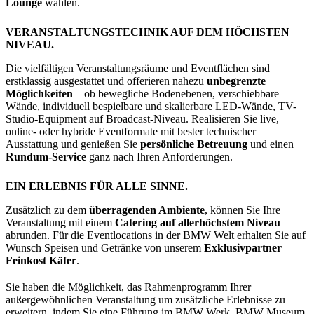
Lounge
wählen.
VERANSTALTUNGSTECHNIK AUF DEM HÖCHSTEN
NIVEAU.
Die vielfältigen Veranstaltungsräume und Eventflächen sind
erstklassig ausgestattet und offerieren nahezu
unbegrenzte
Möglichkeiten
– ob bewegliche Bodenebenen, verschiebbare
Wände, individuell bespielbare und skalierbare LED-Wände, TV-
Studio-Equipment auf Broadcast-Niveau. Realisieren Sie live,
online- oder hybride Eventformate mit bester technischer
Ausstattung und genießen Sie
persönliche Betreuung
und einen
Rundum-Service
ganz nach Ihren Anforderungen.
EIN ERLEBNIS FÜR ALLE SINNE.
Zusätzlich zu dem
überragenden Ambiente
, können Sie Ihre
Veranstaltung mit einem
Catering auf allerhöchstem Niveau
abrunden. Für die Eventlocations in der BMW Welt erhalten Sie auf
Wunsch Speisen und Getränke von unserem
Exklusivpartner
Feinkost Käfer
.
Sie haben die Möglichkeit, das Rahmenprogramm Ihrer
außergewöhnlichen Veranstaltung um zusätzliche Erlebnisse zu
erweitern, indem Sie eine Führung im BMW Werk, BMW Museum