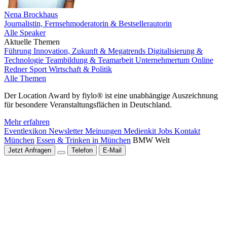
Nena Brockhaus
Journalistin, Fernsehmoderatorin & Bestsellerautorin
Alle Speaker
Aktuelle Themen
Führung
Innovation, Zukunft & Megatrends
Digitalisierung &
Technologie
Teambildung & Teamarbeit
Unternehmertum
Online
Redner
Sport
Wirtschaft & Politik
Alle Themen
Der Location Award by fiylo® ist eine unabhängige Auszeichnung
für besondere Veranstaltungsflächen in Deutschland.
Mehr erfahren
Eventlexikon
Newsletter
Meinungen
Medienkit
Jobs
Kontakt
München
Essen & Trinken in München
BMW Welt
Jetzt Anfragen
Telefon
E-Mail